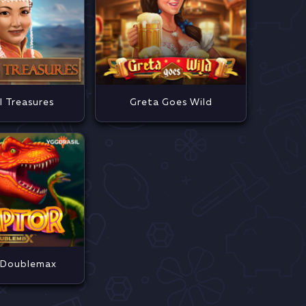
 Treasures
Greta Goes Wild
 Doublemax