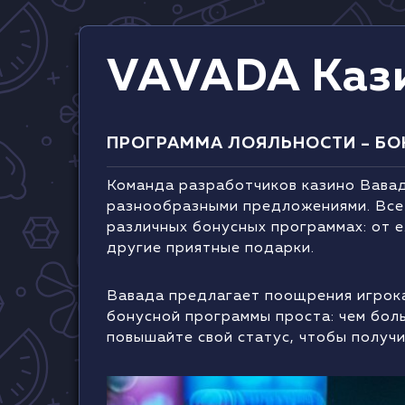
VAVADA Каз
ПРОГРАММА ЛОЯЛЬНОСТИ – БО
Команда разработчиков казино Вавад
разнообразными предложениями. Все 
различных бонусных программах: от 
другие приятные подарки.
Вавада предлагает поощрения игрокам
бонусной программы проста: чем боль
повышайте свой статус, чтобы получи