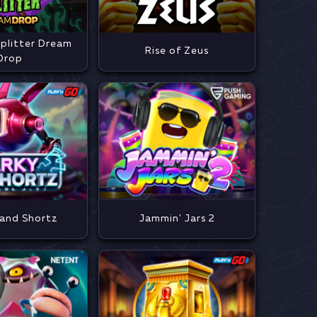
Splitter Dream
Rise of Zeus
Drop
 and Shortz
Jammin' Jars 2