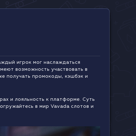
аждый игрок мог наслаждаться
имеют возможность участвовать в
же получать промокоды, кэшбэк и
рах и лояльность к платформе. Суть
огружайтесь в мир Vavada слотов и