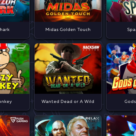
hark
Midas Golden Touch
Spa
onkey
Wanted Dead or A Wild
Gods