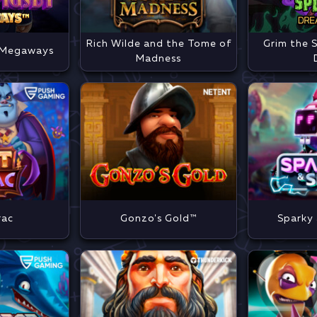
Rich Wilde and the Tome of
Grim the 
 Megaways
Madness
rac
Gonzo's Gold™
Sparky